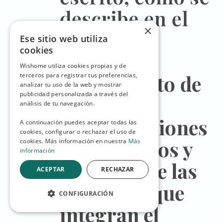
describe en el
×
apartado
Ese sitio web utiliza
cookies
Derechos.
Wishome utiliza cookies propias y de
Tratamiento de
terceros para registrar tus preferencias,
analizar tu uso de la web y mostrar
publicidad personalizada a través del
datos para
análisis de tu navegación.
comunicaciones
A continuación puedes aceptar todas las
cookies, configurar o rechazar el uso de
de productos y
cookies. Más información en nuestra
Más
información
servicios de las
ACEPTAR
RECHAZAR
empresas que
CONFIGURACIÓN
integran el